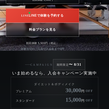
LINEで体験を予約する
料金プランを見る
初回体験 5,500円（税込）
体験当日のご入会で入会金まで0円
〜 8/31
CAMPAIGN
期間限定
いま始めるなら、入会キャンペーン実施中
ダイエット＆ボディメイク
30,000
OFF
円
プレミアム
15,000
OFF
円
スタンダード