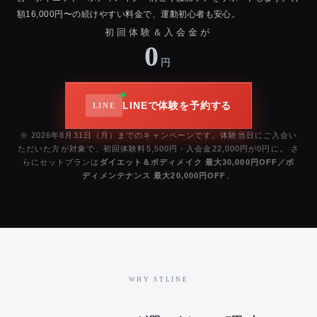
額16,000円〜の続けやすい料金で、運動初心者も安心。
初回体験＆入会金が
0
円
LINEで体験を予約する
※ 2026年8月31日（月）までのキャンペーンです。体験当日にご入会い
ただいた方が対象で、初回体験料5,500円・入会金22,000円が0円に。 さ
らにセットプランは
ダイエット＆ボディメイク 最大30,000円OFF／ボ
ディメンテナンス 最大20,000円OFF
。
WHY STLINE