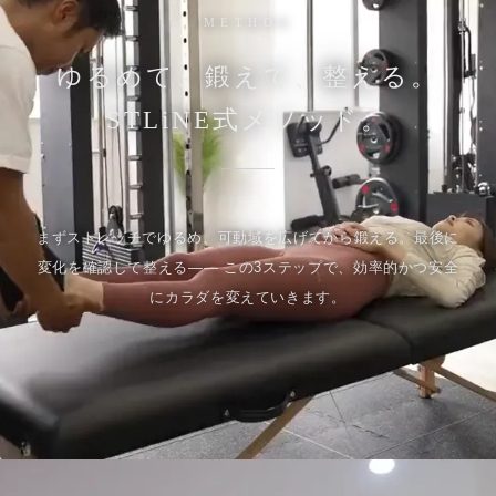
METHOD
ゆるめて、鍛えて、整える。
STLiNE式メソッド。
まずストレッチでゆるめ、可動域を広げてから鍛える。最後に
変化を確認して整える—— この3ステップで、効率的かつ安全
にカラダを変えていきます。