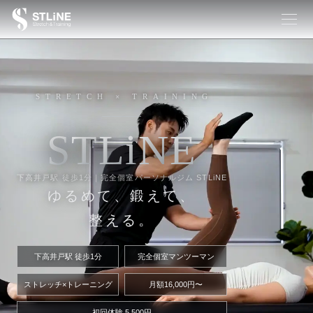
STRETCH × TRAINING
S
T
L
i
N
E
下高井戸駅 徒歩1分｜完全個室パーソナルジム STLiNE
ゆるめて、鍛えて、
整える。
下高井戸駅 徒歩1分
完全個室マンツーマン
ストレッチ×トレーニング
月額16,000円〜
初回体験 5,500円