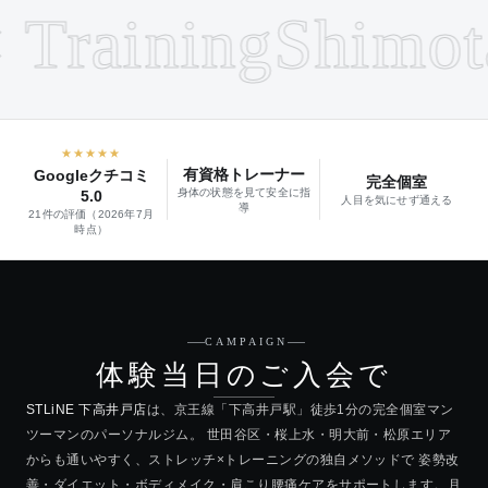
Training
Shimotak
★★★★★
有資格トレーナー
Googleクチコミ
完全個室
身体の状態を見て安全に指
5.0
人目を気にせず通える
導
21件の評価（2026年7月
時点）
CAMPAIGN
体験当日のご入会で
STLiNE 下高井戸店
は、京王線「下高井戸駅」徒歩1分の完全個室マン
ツーマンのパーソナルジム。 世田谷区・桜上水・明大前・松原エリア
からも通いやすく、ストレッチ×トレーニングの独自メソッドで 姿勢改
善・ダイエット・ボディメイク・肩こり腰痛ケアをサポートします。月