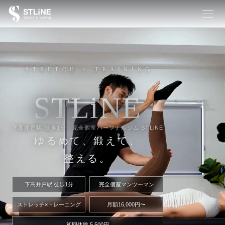
STRETCH × TRAINING
S
T
L
i
N
E
下高井戸駅 徒歩1分｜完全個室パーソナルジム STLiNE
ゆるめて、鍛えて、
整える。
下高井戸駅 徒歩1分
完全個室マンツーマン
ストレッチ×トレーニング
月額16,000円〜
初回体験 5,500円