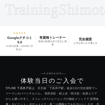
Training
Shimotak
★★★★★
有資格トレーナー
Googleクチコミ
完全個室
身体の状態を見て安全に指
5.0
人目を気にせず通える
導
21件の評価（2026年7月
時点）
CAMPAIGN
体験当日のご入会で
STLiNE 下高井戸店
は、京王線「下高井戸駅」徒歩1分の完全個室マン
ツーマンのパーソナルジム。 世田谷区・桜上水・明大前・松原エリア
からも通いやすく、ストレッチ×トレーニングの独自メソッドで 姿勢改
善・ダイエット・ボディメイク・肩こり腰痛ケアをサポートします。月