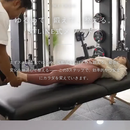
METHOD
ゆるめて、鍛えて、整える。
STLiNE式メソッド。
まずストレッチでゆるめ、可動域を広げてから鍛える。最後に
変化を確認して整える—— この3ステップで、効率的かつ安全
にカラダを変えていきます。