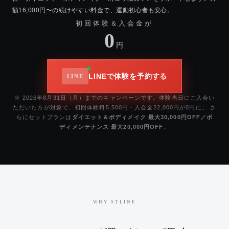
額16,000円〜の続けやすい料金で、運動初心者も安心。
初回体験＆入会金が
0
円
LINEで体験を予約する
※ 2026年8月31日（月）までのキャンペーンです。体験当日にご入会い
ただいた方が対象で、初回体験料5,500円・入会金22,000円が0円に。 さ
らにセットプランは
ダイエット＆ボディメイク 最大30,000円OFF／ボ
ディメンテナンス 最大20,000円OFF
。
WHY STLINE