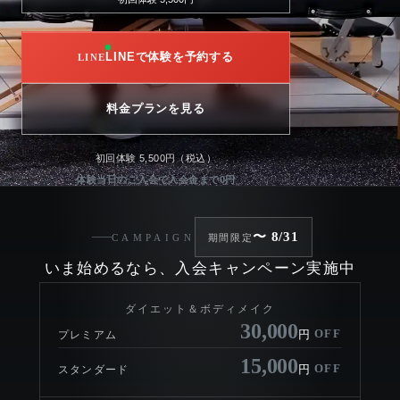
LINEで体験を予約する
料金プランを見る
初回体験 5,500円（税込）
体験当日のご入会で入会金まで0円
〜 8/31
CAMPAIGN
期間限定
いま始めるなら、入会キャンペーン実施中
ダイエット＆ボディメイク
30,000
OFF
円
プレミアム
15,000
OFF
円
スタンダード