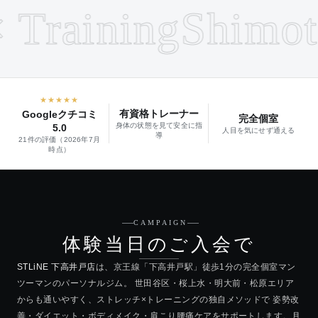
Training
Shimotak
★★★★★
有資格トレーナー
Googleクチコミ
完全個室
身体の状態を見て安全に指
5.0
人目を気にせず通える
導
21件の評価（2026年7月
時点）
CAMPAIGN
体験当日のご入会で
STLiNE 下高井戸店
は、京王線「下高井戸駅」徒歩1分の完全個室マン
ツーマンのパーソナルジム。 世田谷区・桜上水・明大前・松原エリア
からも通いやすく、ストレッチ×トレーニングの独自メソッドで 姿勢改
善・ダイエット・ボディメイク・肩こり腰痛ケアをサポートします。月