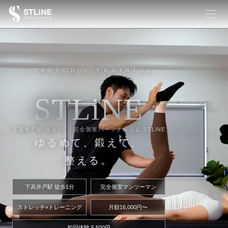
STRETCH × TRAINING
S
T
L
i
N
E
下高井戸駅 徒歩1分｜完全個室パーソナルジム STLiNE
ゆるめて、鍛えて、
整える。
下高井戸駅 徒歩1分
完全個室マンツーマン
ストレッチ×トレーニング
月額16,000円〜
初回体験 5,500円