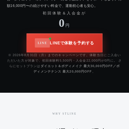
額16,000円〜の続けやすい料金で、運動初心者も安心。
初回体験＆入会金が
0
円
LINEで体験を予約する
※ 2026年8月31日（月）までのキャンペーンです。体験当日にご入会い
ただいた方が対象で、初回体験料5,500円・入会金22,000円が0円に。 さ
らにセットプランは
ダイエット＆ボディメイク 最大30,000円OFF／ボ
ディメンテナンス 最大20,000円OFF
。
WHY STLINE