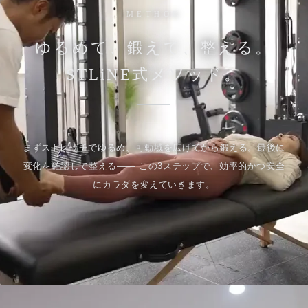
METHOD
ゆるめて、鍛えて、整える。
STLiNE式メソッド。
まずストレッチでゆるめ、可動域を広げてから鍛える。最後に
変化を確認して整える—— この3ステップで、効率的かつ安全
にカラダを変えていきます。