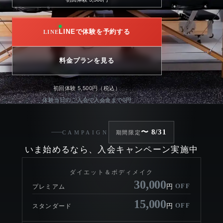
LINEで体験を予約する
料金プランを見る
初回体験 5,500円（税込）
体験当日のご入会で入会金まで0円
〜 8/31
CAMPAIGN
期間限定
いま始めるなら、入会キャンペーン実施中
ダイエット＆ボディメイク
30,000
OFF
円
プレミアム
15,000
OFF
円
スタンダード